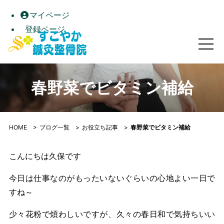
マイページ
登録ページ
春野菜でビタミン補給｜すこやか鍼灸整骨院｜高松市屋島の自
春野菜でビタミン補給
HOME
>
ブログ一覧
>
お役立ち記事
>
春野菜でビタミン補給
こんにちは久保です
今日は仕事なのがもったいないぐらいの心地よい一日で
すね～
少々花粉で煩わしいですが、久々の春日和で気持ちいい