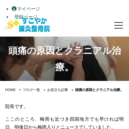
マイページ
登録ページ
頭痛の原因とクラニアル治療。｜すこやか鍼灸整骨院｜高松市
頭痛の原因とクラニアル治
療。
HOME
>
ブログ一覧
>
お役立ち記事
>
頭痛の原因とクラニアル治療。
院長です。
ここのところ、梅雨も近づき四国地方でも早ければ明
日、明後日から梅雨入りとニュースでしていました。