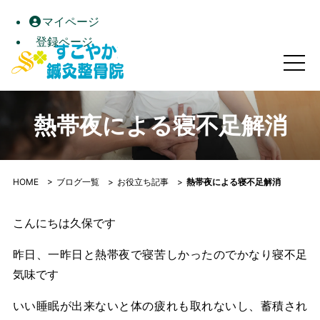
マイページ
登録ページ
熱帯夜による寝不足解消｜すこやか鍼灸整骨院｜高松市屋島の
熱帯夜による寝不足解消
HOME
>
ブログ一覧
>
お役立ち記事
>
熱帯夜による寝不足解消
こんにちは久保です
昨日、一昨日と熱帯夜で寝苦しかったのでかなり寝不足
気味です
いい睡眠が出来ないと体の疲れも取れないし、蓄積され