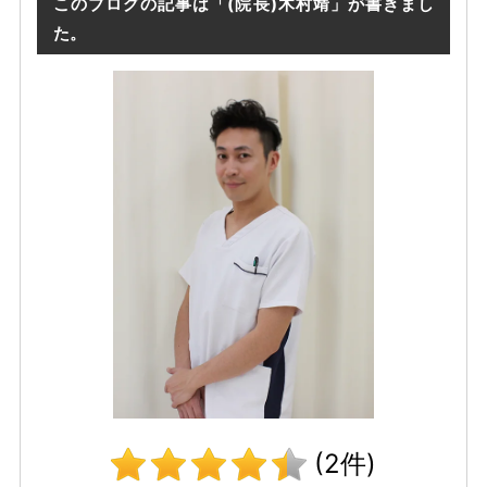
このブログの記事は「(院長)木村靖」が書きまし
た。
(2件)