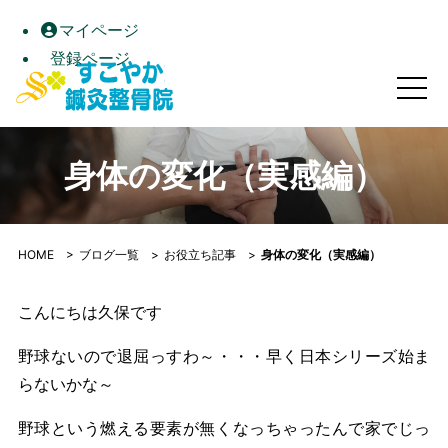
マイページ
登録ページ
身体の変化（実感編）｜すこやか鍼灸整骨院｜高松市屋島の自
身体の変化（実感編）
HOME
>
ブログ一覧
>
お役立ち記事
>
身体の変化（実感編）
こんにちは久保です
野球ないので退屈っすわ～・・・早く日本シリーズ始ま
らないかな～
野球という燃える要素が無くなっちゃったんで家でじっ