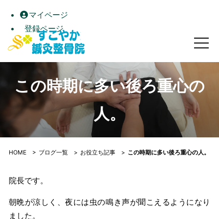
マイページ
登録ページ
この時期に多い後ろ重心の人。｜すこやか鍼灸整骨院｜高松市
この時期に多い後ろ重心の
人。
HOME
>
ブログ一覧
>
お役立ち記事
>
この時期に多い後ろ重心の人。
院長です。
朝晩が涼しく、夜には虫の鳴き声が聞こえるようになり
ました。