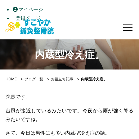
マイページ
登録ページ
内蔵型冷え症。｜すこやか鍼灸整骨院｜高松市屋島の自律神経
内蔵型冷え症。
HOME
>
ブログ一覧
>
お役立ち記事
>
内蔵型冷え症。
院長です。
台風が接近しているみたいです。今夜から雨が強く降る
みたいですね。
さて、今日は男性にも多い内蔵型冷え症の話。