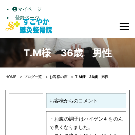
マイページ
登録ページ
T.M様 36歳 男性｜すこやか鍼灸整骨院｜高松市屋島の自
T.M様 36歳 男性
HOME
>
ブログ一覧
>
お客様の声
>
T.M様 36歳 男性
お客様からのコメント
・お腹の調子はハイゲンキをのん
で良くなりました。