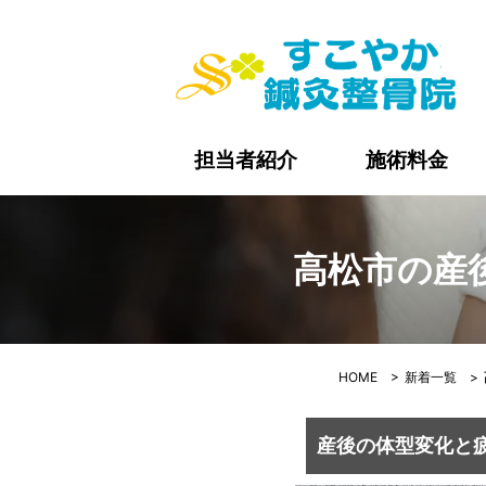
高
担当者紹介
施術料金
高松市の産
HOME
>
新着一覧
>
産後の体型変化と